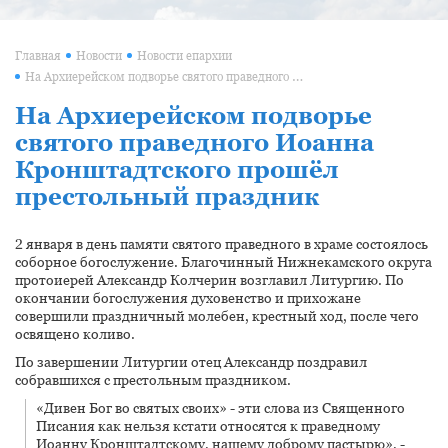
Главная
Новости
Новости епархии
На Архиерейском подворье святого праведного Иоанна Кронштадтского прошёл престольный праздник
На Архиерейском подворье
святого праведного Иоанна
Кронштадтского прошёл
престольный праздник
2 января в день памяти святого праведного в храме состоялось
соборное богослужение. Благочинный Нижнекамского округа
протоиерей Александр Колчерин возглавил Литургию. По
окончании богослужения духовенство и прихожане
совершили праздничный молебен, крестный ход, после чего
освящено коливо.
По завершении Литургии отец Александр поздравил
собравшихся с престольным праздником.
«Дивен Бог во святых своих» - эти слова из Священного
Писания как нельзя кстати относятся к праведному
Иоанну Кронштадтскому, нашему доброму пастырю», -