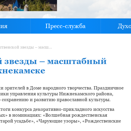
хия
Пресс-служба
Дух
Сияние Рождественской звезды – масштабный праздник прошел в Нижнекамске
й звезды – масштабный
жнекамске
ни зрителей в Доме народного творчества. Праздничное
ники управления культуры Нижнекамского района,
о сохранению и развитию православной культуры.
итоги конкурса декоративно-прикладного искусства
вых» в номинациях: «Волшебная рождественская
старой усадьбе», «Чарующие узоры», «Рождественские