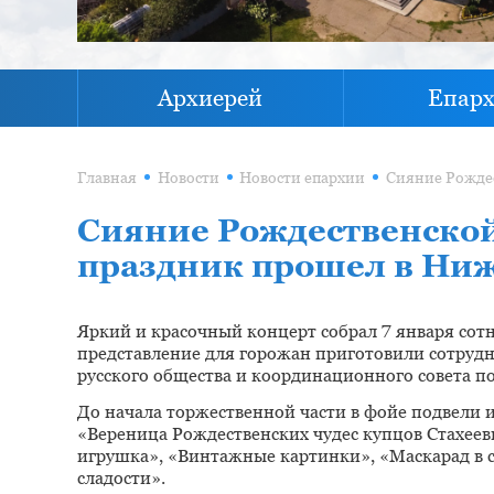
Архиерей
Епар
Главная
Новости
Новости епархии
Сияние Рождественско
праздник прошел в Ни
Яркий и красочный концерт собрал 7 января сот
представление для горожан приготовили сотруд
русского общества и координационного совета п
До начала торжественной части в фойе подвели 
«Вереница Рождественских чудес купцов Стахее
игрушка», «Винтажные картинки», «Маскарад в 
сладости».