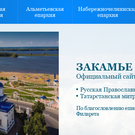
ая
Альметьевская
Набережночелнинска
я
епархия
епархия
ЗАКАМЬЕ
Официальный сайт
Русская Православ
Татарстанская мит
По благословлению епи
Филарета