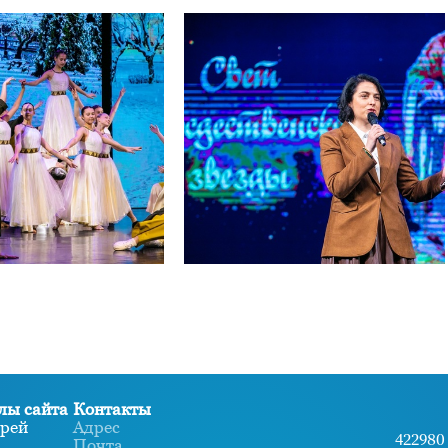
лы сайта
Контакты
рей
Адрес
422980 
Почта