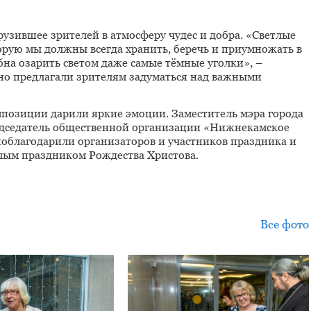
рузившее зрителей в атмосферу чудес и добра. «Светлые
рую мы должны всегда хранить, беречь и приумножать в
бна озарить светом даже самые тёмные уголки», –
 но предлагали зрителям задуматься над важными
позиции дарили яркие эмоции. Заместитель мэра города
дседатель общественной организации «Нижнекамское
облагодарили организаторов и участников праздника и
етлым праздником Рождества Христова.
Все фото