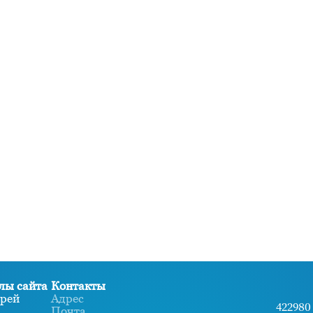
лы сайта
Контакты
рей
Адрес
422980 
Почта