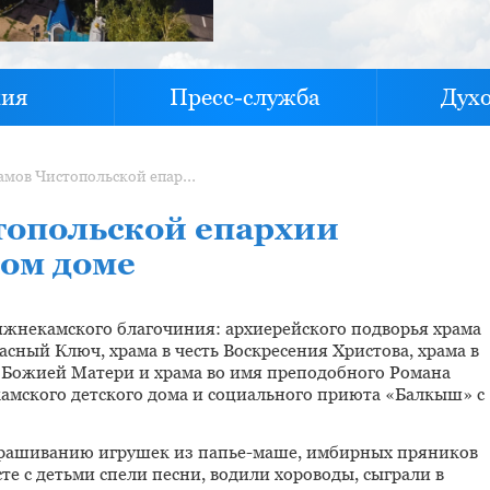
хия
Пресс-служба
Дух
Прихожане храмов Чистопольской епархии навестили ребят в детском доме
топольской епархии
ком доме
жнекамского благочиния: архиерейского подворья храма
сный Ключ, храма в честь Воскресения Христова, храма в
ва Божией Матери и храма во имя преподобного Романа
мского детского дома и социального приюта «Балкыш» с
окрашиванию игрушек из папье-маше, имбирных пряников
те с детьми спели песни, водили хороводы, сыграли в