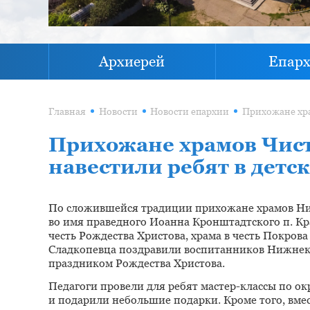
Архиерей
Епар
Главная
Новости
Новости епархии
Прихожане храмов Чис
навестили ребят в детс
По сложившейся традиции прихожане храмов Ни
во имя праведного Иоанна Кронштадтского п. Кра
честь Рождества Христова, храма в честь Покро
Сладкопевца поздравили воспитанников Нижнека
праздником Рождества Христова.
Педагоги провели для ребят мастер-классы по 
и подарили небольшие подарки. Кроме того, вмес