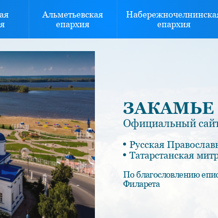
ая
Альметьевская
Набережночелнинска
я
епархия
епархия
ЗАКАМЬЕ
Официальный сайт
Русская Православ
Татарстанская мит
По благословлению епи
Филарета