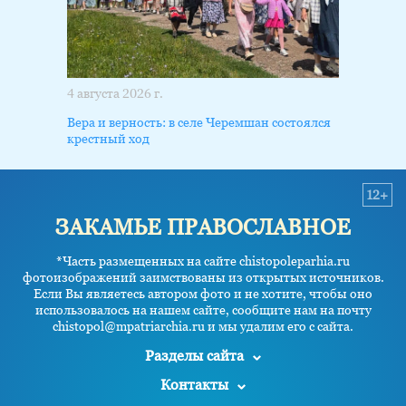
4 августа 2026 г.
Вера и верность: в селе Черемшан состоялся
крестный ход
12+
ЗАКАМЬЕ ПРАВОСЛАВНОЕ
*Часть размещенных на сайте chistopoleparhia.ru
фотоизображений заимствованы из открытых источников.
Если Вы являетесь автором фото и не хотите, чтобы оно
использовалось на нашем сайте, сообщите нам на почту
chistopol@mpatriarchia.ru и мы удалим его с сайта.
Разделы сайта
Контакты