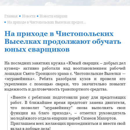
Главная
Новости
Новости епархии
На приходе в Чистопольских Выселках продолжают обучать юных сварщиков
На приходе в Чистопольских
Выселках продолжают обучать
юных сварщиков
На последних занятиях кружка «Юный сварщик – добрых дел
кузнец» активно работали над восстановлением рабочей
лошадки Свято-Троицкого храма с. Чистопольские Выселки —
«муравейника». Ребята разобрали кузов и провели его
укрепление с помощью сварки, что значительно повысит
надежность и долговечность транспортного средства.
«Вместе с ребятами подготовили раму для предстоящих
работ. В ближайшее время предстоит замена двигателя,
что позволит "муравейнику" снова выполнять свои
функции на благо прихода», – отметил руководитель
молодёжного отдела епархии иерей Симеон Махортов.
Приглашаем всех желающих присоединиться и внести свой
вклад в добрые дела!