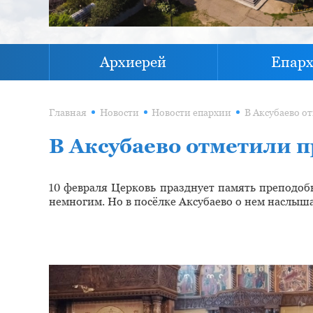
Архиерей
Епар
Главная
Новости
Новости епархии
В Аксубаево отметили 
10 февраля Церковь празднует память преподобн
немногим. Но в посёлке Аксубаево о нем наслыша