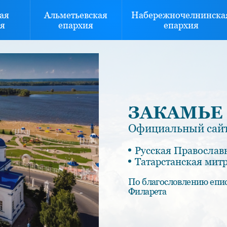
ая
Альметьевская
Набережночелнинска
я
епархия
епархия
ЗАКАМЬЕ
Официальный сайт
Русская Православ
Татарстанская мит
По благословлению епи
Филарета