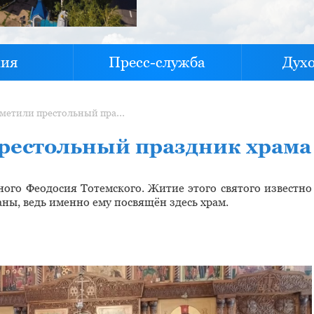
хия
Пресс-служба
Дух
В Аксубаево отметили престольный праздник храма
престольный праздник храма
ого Феодосия Тотемского. Житие этого святого известно
ны, ведь именно ему посвящён здесь храм.