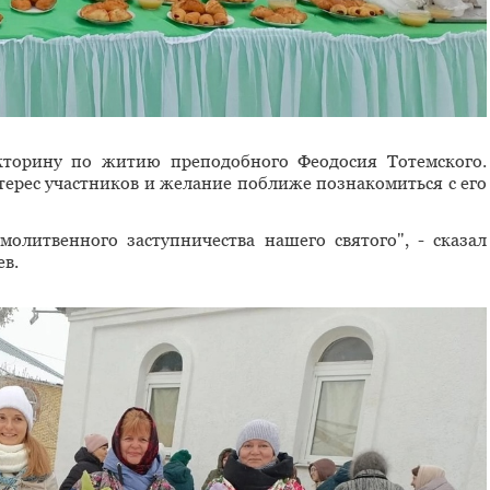
кторину по житию преподобного Феодосия Тотемского.
рес участников и желание поближе познакомиться с его
олитвенного заступничества нашего святого", - сказал
ев.