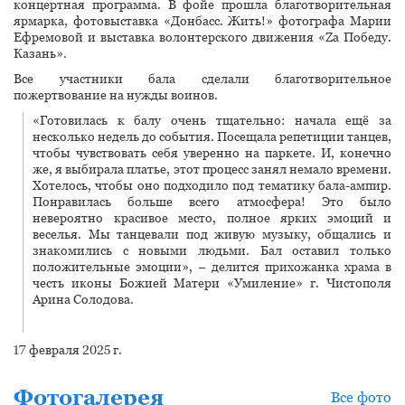
концертная программа. В фойе прошла благотворительная
ярмарка, фотовыставка «Донбасс. Жить!» фотографа Марии
Ефремовой и выставка волонтерского движения «Za Победу.
Казань».
Все участники бала сделали благотворительное
пожертвование на нужды воинов.
«Готовилась к балу очень тщательно: начала ещё за
несколько недель до события. Посещала репетиции танцев,
чтобы чувствовать себя уверенно на паркете. И, конечно
же, я выбирала платье, этот процесс занял немало времени.
Хотелось, чтобы оно подходило под тематику бала-ампир.
Понравилась больше всего атмосфера! Это было
невероятно красивое место, полное ярких эмоций и
веселья. Мы танцевали под живую музыку, общались и
знакомились с новыми людьми. Бал оставил только
положительные эмоции», – делится прихожанка храма в
честь иконы Божией Матери «Умиление» г. Чистополя
Арина Солодова.
17 февраля 2025 г.
Фотогалерея
Все фото