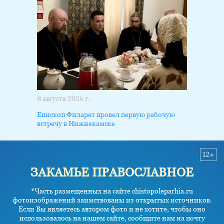
8 августа 2026 г.
Епископ Филарет провел первую рабочую
встречу в Нижнекамске
12+
ЗАКАМЬЕ ПРАВОСЛАВНОЕ
*Часть размещенных на сайте chistopoleparhia.ru
фотоизображений заимствованы из открытых источников.
Если Вы являетесь автором фото и не хотите, чтобы оно
использовалось на нашем сайте, сообщите нам на почту