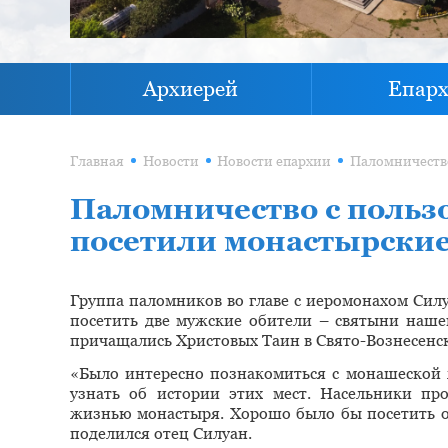
Архиерей
Епар
Главная
Новости
Новости епархии
Паломничество с польз
посетили монастырские
Группа паломников во главе с иеромонахом Силу
посетить две мужские обители – святыни нашег
причащались Христовых Таин в Свято-Вознесенс
«Было интересно познакомиться с монашеской 
узнать об истории этих мест. Насельники пр
жизнью монастыря. Хорошо было бы посетить об
поделился отец Силуан.