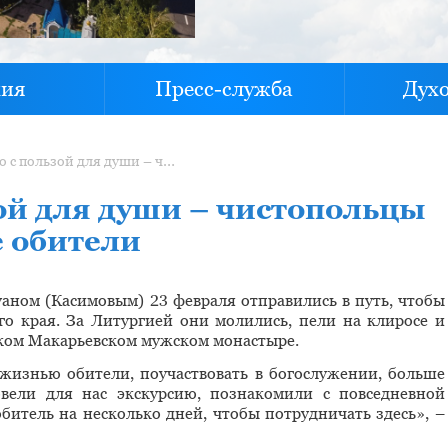
хия
Пресс-служба
Дух
Паломничество с пользой для души – чистопольцы посетили монастырские обители
ой для души – чистопольцы
 обители
аном (Касимовым) 23 февраля отправились в путь, чтобы
о края. За Литургией они молились, пели на клиросе и
ком Макарьевском мужском монастыре.
жизнью обители, поучаствовать в богослужении, больше
овели для нас экскурсию, познакомили с повседневной
итель на несколько дней, чтобы потрудничать здесь», –