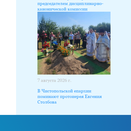
председателем дисциплинарно-
канонической комиссии
7 августа 2026 г.
В Чистопольской епархии
поминают протоиерея Евгения
Столбова