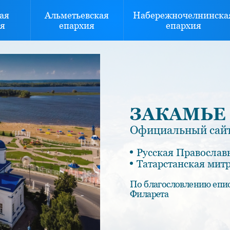
ая
Альметьевская
Набережночелнинска
я
епархия
епархия
ЗАКАМЬЕ
Официальный сайт
Русская Православ
Татарстанская мит
По благословлению епи
Филарета