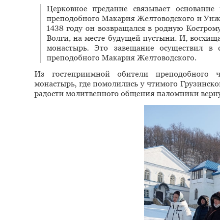
Церковное предание связывает основание
преподобного Макария Желтоводского и Унж
1438 году он возвращался в родную Кострому
Волги, на месте будущей пустыни. И, восхища
монастырь. Это завещание осуществил в 
преподобного Макария Желтоводского.
Из гостеприимной обители преподобного ч
монастырь, где помолились у чтимого Грузинско
радости молитвенного общения паломники верну