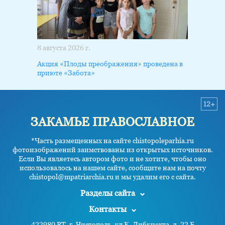
8 августа 2026 г.
Акция «Плоды преображения» проведена в
приюте «Забота»
12+
ЗАКАМЬЕ ПРАВОСЛАВНОЕ
*Часть размещенных на сайте chistopoleparhia.ru
фотоизображений заимствованы из открытых источников.
Если Вы являетесь автором фото и не хотите, чтобы оно
использовалось на нашем сайте, сообщите нам на почту
chistopol@mpatriarchia.ru и мы удалим его с сайта.
Разделы сайта
Контакты
422980 РТ, г. Чистополь, ул К. Либкнехта, д. 22 Б