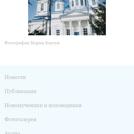
Фотографии Марии Каплун
Новости
Публикации
Новомученики и исповедники
Фотогалерея
Аудио