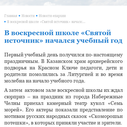
Главная
Новости
Новости епархии
В воскресной школе «Святой источник» начался учебный год
В воскресной школе «Святой
источник» начался учебный год
Первый учебный день получился по-настоящему
праздничным. В Казанском храм архиерейского
подворья на Красном Ключе педагоги, дети и
родители помолились за Литургией и во время
молебна на начало учебного года.
А затем актовом зале воскресной школы их ждал
сюрприз – на праздник из города Набережные
Челны приехал камерный театр кукол «Семь
морей». Его актеры показали представление по
мотивам русских народных сказок «Скоморошьи
потешки», в которых приняли участие и зрители.