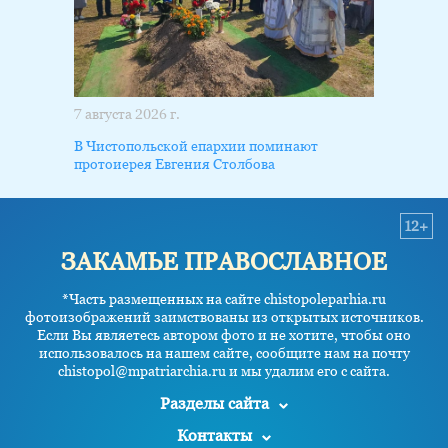
7 августа 2026 г.
В Чистопольской епархии поминают
протоиерея Евгения Столбова
12+
ЗАКАМЬЕ ПРАВОСЛАВНОЕ
*Часть размещенных на сайте chistopoleparhia.ru
фотоизображений заимствованы из открытых источников.
Если Вы являетесь автором фото и не хотите, чтобы оно
использовалось на нашем сайте, сообщите нам на почту
chistopol@mpatriarchia.ru и мы удалим его с сайта.
Разделы сайта
Контакты