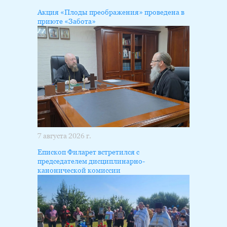
Акция «Плоды преображения» проведена в
приюте «Забота»
7 августа 2026 г.
Епископ Филарет встретился с
председателем дисциплинарно-
канонической комиссии