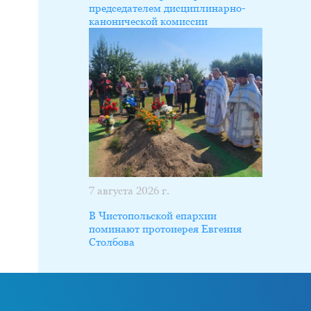
председателем дисциплинарно-
канонической комиссии
7 августа 2026 г.
В Чистопольской епархии
поминают протоиерея Евгения
Столбова