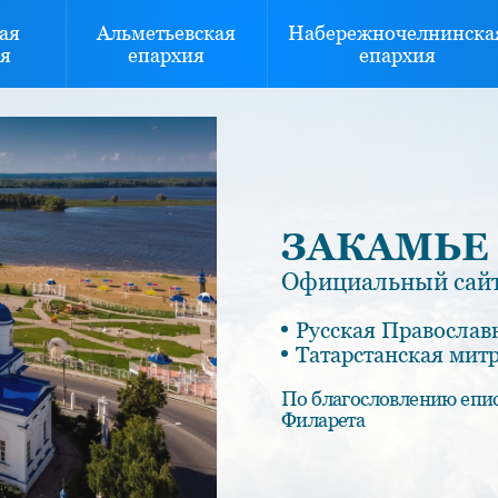
ая
Альметьевская
Набережночелнинска
я
епархия
епархия
ЗАКАМЬЕ
Официальный сайт
Русская Православ
Татарстанская мит
По благословлению епи
Филарета