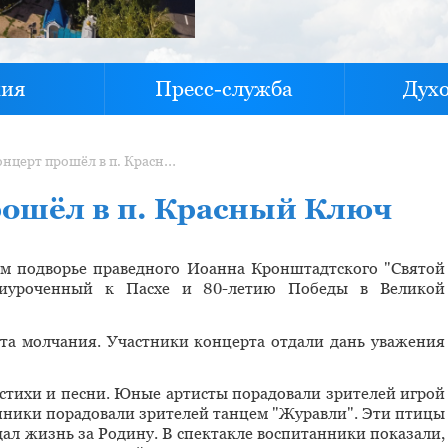
хия
Пресс-служба
Дух
Пасхальный концерт прошёл в п. Красный Ключ
ошёл в п. Красный Ключ
ом подворье праведного Иоанна Кронштадтского "Святой
приуроченный к Пасхе и 80-летию Победы в Великой
та молчания. Участники концерта отдали дань уважения
стихи и песни. Юные артисты порадовали зрителей игрой
ники порадовали зрителей танцем "Журавли". Эти птицы
дал жизнь за Родину. В спектакле воспитанники показали,