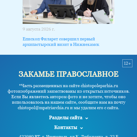
9 августа 2026 г.
Епископ Филарет совершил первый
архипастырский визит в Нижнекамск
12+
ЗАКАМЬЕ ПРАВОСЛАВНОЕ
*Часть размещенных на сайте chistopoleparhia.ru
фотоизображений заимствованы из открытых источников.
Если Вы являетесь автором фото и не хотите, чтобы оно
использовалось на нашем сайте, сообщите нам на почту
chistopol@mpatriarchia.ru и мы удалим его с сайта.
Разделы сайта
Контакты
422980 РТ, г. Чистополь, ул К. Либкнехта, д. 22 Б