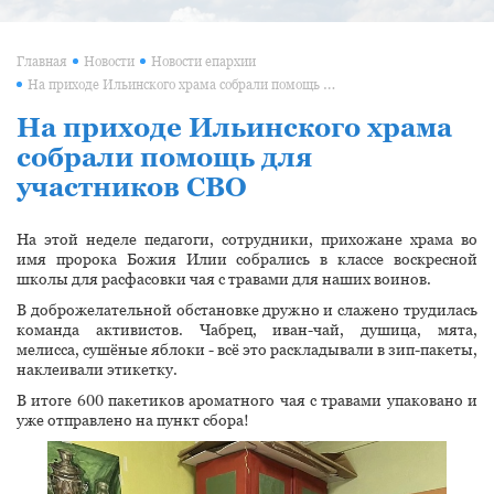
Главная
Новости
Новости епархии
На приходе Ильинского храма собрали помощь для участников СВО
На приходе Ильинского храма
собрали помощь для
участников СВО
На этой неделе педагоги, сотрудники, прихожане храма во
имя пророка Божия Илии собрались в классе воскресной
школы для расфасовки чая с травами для наших воинов.
В доброжелательной обстановке дружно и слажено трудилась
команда активистов. Чабрец, иван-чай, душица, мята,
мелисса, сушёные яблоки - всё это раскладывали в зип-пакеты,
наклеивали этикетку.
В итоге 600 пакетиков ароматного чая с травами упаковано и
уже отправлено на пункт сбора!