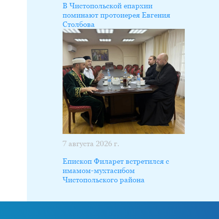
В Чистопольской епархии
поминают протоиерея Евгения
Столбова
7 августа 2026 г.
Епископ Филарет встретился с
имамом-мухтасибом
Чистопольского района