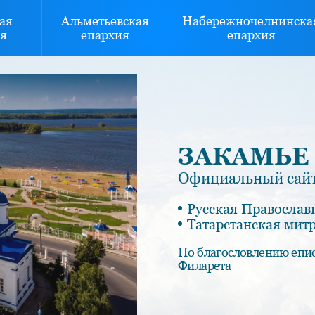
ая
Альметьевская
Набережночелнинска
я
епархия
епархия
ЗАКАМЬЕ
Официальный сайт
Русская Православ
Татарстанская мит
По благословлению епи
Филарета