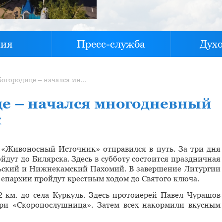
хия
Пресс-служба
Дух
С молитвой к Богородице – начался многодневный крестный ход в Билярск
це – начался многодневный
к
«Живоносный Источник» отправился в путь. За три дня
йдут до Билярска. Здесь в субботу состоится праздничная
льский и Нижнекамский Пахомий. В завершение Литургии
епархии пройдут крестным ходом до Святого ключа.
 км. до села Куркуль. Здесь протоиерей Павел Чурашов
ри «Скоропослушница». Затем всех накормили вкусным