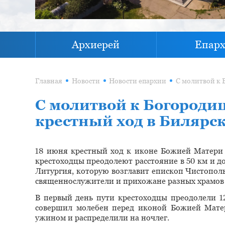
Архиерей
Епар
Главная
Новости
Новости епархии
С молитвой к Богороди
крестный ход в Билярс
18 июня крестный ход к иконе Божией Матери 
крестоходцы преодолеют расстояние в 50 км и до
Литургия, которую возглавит епископ Чистопо
священнослужители и прихожане разных храмов 
В первый день пути крестоходцы преодолели 12
совершил молебен перед иконой Божией Мате
ужином и распределили на ночлег.