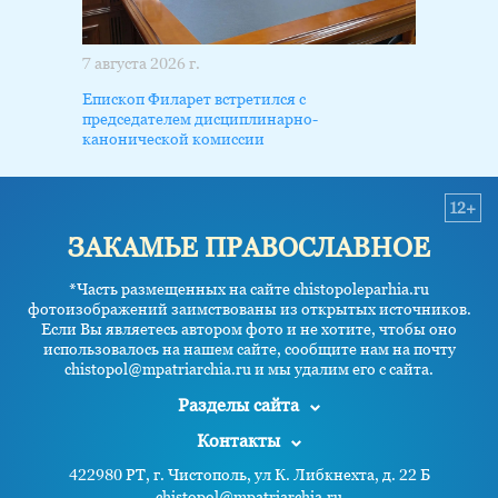
7 августа 2026 г.
Епископ Филарет встретился с
председателем дисциплинарно-
канонической комиссии
12+
ЗАКАМЬЕ ПРАВОСЛАВНОЕ
*Часть размещенных на сайте chistopoleparhia.ru
фотоизображений заимствованы из открытых источников.
Если Вы являетесь автором фото и не хотите, чтобы оно
использовалось на нашем сайте, сообщите нам на почту
chistopol@mpatriarchia.ru и мы удалим его с сайта.
Разделы сайта
Контакты
422980 РТ, г. Чистополь, ул К. Либкнехта, д. 22 Б
chistopol@mpatriarchia.ru