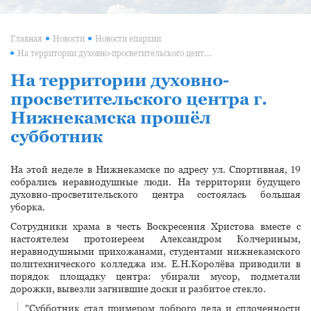
Главная
Новости
Новости епархии
На территории духовно-просветительского центра г. Нижнекамска прошёл субботник
На территории духовно-
просветительского центра г.
Нижнекамска прошёл
субботник
На этой неделе в Нижнекамске по адресу ул. Спортивная, 19
собрались неравнодушные люди. На территории будущего
духовно-просветительского центра состоялась большая
уборка.
Сотрудники храма в честь Воскресения Христова вместе с
настоятелем протоиереем Александром Колчериным,
неравнодушными прихожанами, студентами нижнекамского
политехнического колледжа им. Е.Н.Королёва приводили в
порядок площадку центра: убирали мусор, подметали
дорожки, вывезли загнившие доски и разбитое стекло.
"Субботник стал примером доброго дела и сплоченности