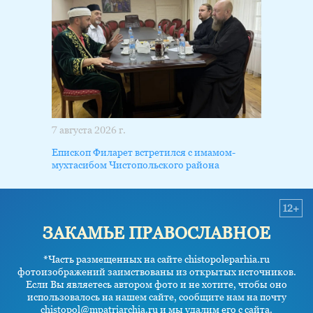
7 августа 2026 г.
Епископ Филарет встретился с имамом-
мухтасибом Чистопольского района
12+
ЗАКАМЬЕ ПРАВОСЛАВНОЕ
*Часть размещенных на сайте chistopoleparhia.ru
фотоизображений заимствованы из открытых источников.
Если Вы являетесь автором фото и не хотите, чтобы оно
использовалось на нашем сайте, сообщите нам на почту
chistopol@mpatriarchia.ru и мы удалим его с сайта.