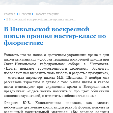
Главная
Новости
Новости епархии
В Никольской воскресной школе прошел мастер-класс по флористике
В Никольской воскресной
школе прошел мастер-класс по
флористике
Узнавать что-то новое о цветочном украшении храма в дни
школьных каникул – добрая традиция воскресной школы при
Свято-Никольском кафедральном соборе г. Чистополя.
«Цветы придают торжественности храмовому убранству,
позволяют нам выразить свою любовь и радость о празднике»,
– отметила директор школа М.Е. Шмелева. 3 ноября она
рассказала взрослым и детям о том, какие цветы и какого
цвета используют при украшении храма к Богородичным
праздникам: «Здесь важно помнить и про цвет облачений
священнослужителей, и отметить особенность иконы».
Флорист Ю.В. Константинова показала, как сделать
небольшие цветочные композиции разной формы, используя
различный растительный материал: «Вы заранее должны