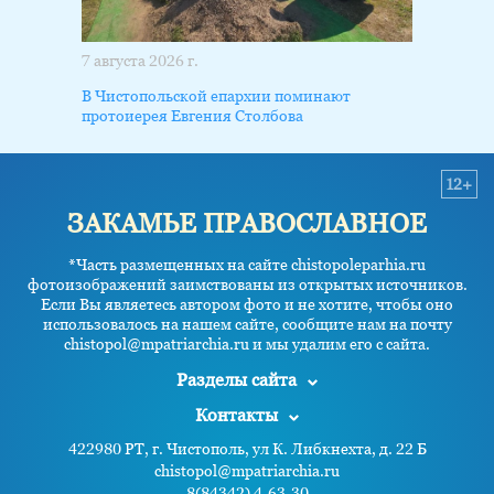
7 августа 2026 г.
В Чистопольской епархии поминают
протоиерея Евгения Столбова
12+
ЗАКАМЬЕ ПРАВОСЛАВНОЕ
*Часть размещенных на сайте chistopoleparhia.ru
фотоизображений заимствованы из открытых источников.
Если Вы являетесь автором фото и не хотите, чтобы оно
использовалось на нашем сайте, сообщите нам на почту
chistopol@mpatriarchia.ru и мы удалим его с сайта.
Разделы сайта
Контакты
422980 РТ, г. Чистополь, ул К. Либкнехта, д. 22 Б
chistopol@mpatriarchia.ru
8(84342) 4-63-30