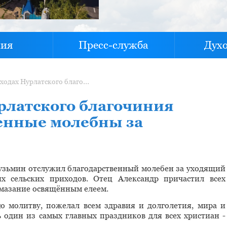
хия
Пресс-служба
Дух
В сельских приходах Нурлатского благочиния отслужили благодарственные молебны за уходящий год
рлатского благочиния
енные молебны за
Кузьмин отслужил благодарственный молебен за уходящий
х сельских приходов. Отец Александр причастил всех
мазание освящённым елеем.
 молитву, пожелал всем здравия и долголетия, мира и
ь один из самых главных праздников для всех христиан -