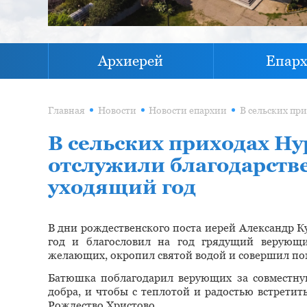
Архиерей
Епар
Главная
Новости
Новости епархии
В сельских приходах Ну
отслужили благодарств
уходящий год
В дни рождественского поста иерей Александр 
год и благословил на год грядущий верующи
желающих, окропил святой водой и совершил по
Батюшка поблагодарил верующих за совместную
добра, и чтобы с теплотой и радостью встретит
Рождество Христово.