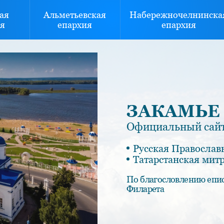
ая
Альметьевская
Набережночелнинска
я
епархия
епархия
ЗАКАМЬЕ
Официальный сайт
Русская Православ
Татарстанская мит
По благословлению епи
Филарета