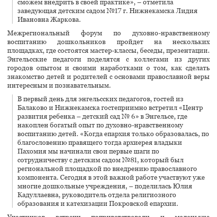
сможем внедрить в своей практике», – отметила
заведующая детским садом №17 г. Нижнекамска Лидия
Ивановна Жаркова.
Межрегиональный форум по духовно-нравственному
воспитанию дошкольников пройдет на нескольких
площадках, где состоятся мастер-классы, беседы, презентации.
Энгельсские педагоги поделятся с коллегами из других
городов опытом и своими наработками о том, как сделать
знакомство детей и родителей с основами православной веры
интересным и познавательным.
В первый день для энгельсских педагогов, гостей из
Балаково и Нижнекамска гостеприимно встретил «Центр
развития ребенка – детский сад № 6» в Энгельсе, где
накоплен богатый опыт по духовно-нравственному
воспитанию детей. «Когда епархия только образовалась, по
благословению правящего тогда архиерея владыки
Пахомия мы начинали свои первые шаги по
сотрудничеству с детским садом №81, который был
региональной площадкой по внедрению православного
компонента. Сегодня в этой важной работе участвуют уже
многие дошкольные учреждения, – поделилась Юлия
Кадуллаевна, руководитель отдела религиозного
образования и катехизации Покровской епархии.