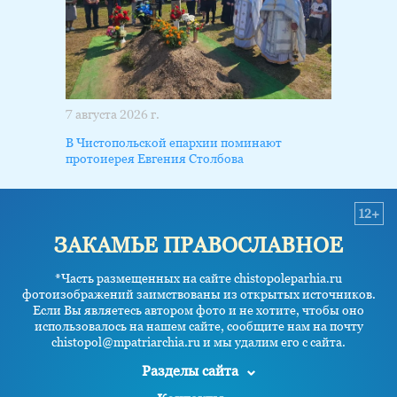
7 августа 2026 г.
В Чистопольской епархии поминают
протоиерея Евгения Столбова
12+
ЗАКАМЬЕ ПРАВОСЛАВНОЕ
*Часть размещенных на сайте chistopoleparhia.ru
фотоизображений заимствованы из открытых источников.
Если Вы являетесь автором фото и не хотите, чтобы оно
использовалось на нашем сайте, сообщите нам на почту
chistopol@mpatriarchia.ru и мы удалим его с сайта.
Разделы сайта