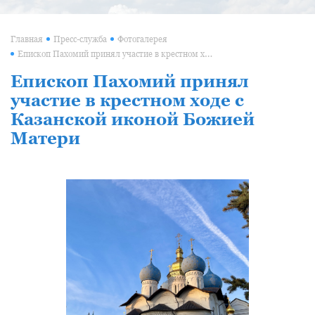
Главная
Пресс-служба
Фотогалерея
Епископ Пахомий принял участие в крестном ходе с Казанской иконой Божией Матери
Епископ Пахомий принял
участие в крестном ходе с
Казанской иконой Божией
Матери