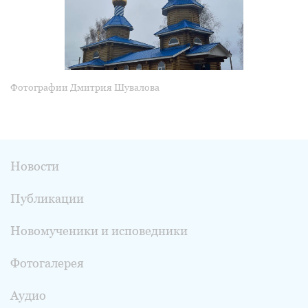
Фотографии Дмитрия Шувалова
Новости
Публикации
Новомученики и исповедники
Фотогалерея
Аудио