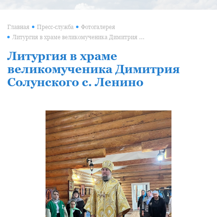
Главная
Пресс-служба
Фотогалерея
Литургия в храме великомученика Димитрия Солунского с. Ленино
Литургия в храме
великомученика Димитрия
Солунского с. Ленино