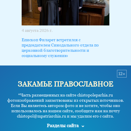
4 августа 2026 г.
Епископ Филарет встретился с
председателем Синодального отдела по
церковной благотворительности и
социальному служению
12+
ЗАКАМЬЕ ПРАВОСЛАВНОЕ
*Часть размещенных на сайте chistopoleparhia.ru
фотоизображений заимствованы из открытых источников.
Если Вы являетесь автором фото и не хотите, чтобы оно
использовалось на нашем сайте, сообщите нам на почту
chistopol@mpatriarchia.ru и мы удалим его с сайта.
Разделы сайта