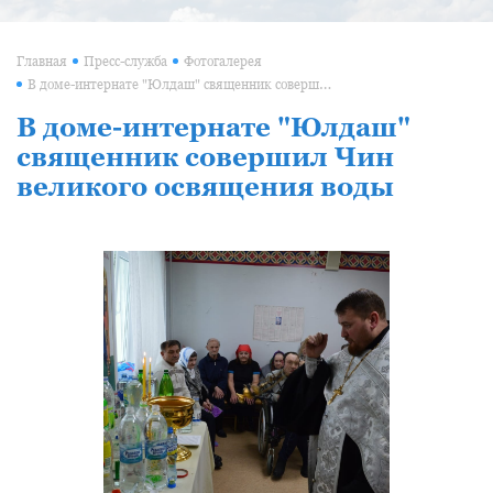
Главная
Пресс-служба
Фотогалерея
В доме-интернате "Юлдаш" священник совершил Чин великого освящения воды
В доме-интернате "Юлдаш"
священник совершил Чин
великого освящения воды