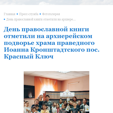
Главная
Пресс-служба
Фотогалерея
День православной книги отметили на архиерейском подворье храма праведного Иоанна Кронштадтского пос. Красный Ключ
День православной книги
отметили на архиерейском
подворье храма праведного
Иоанна Кронштадтского пос.
Красный Ключ