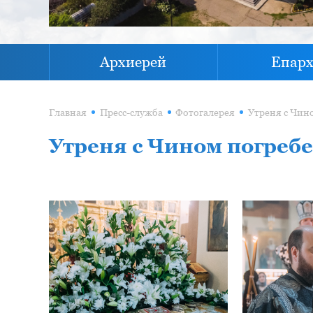
Архиерей
Епар
Главная
Пресс-служба
Фотогалерея
Утреня с Чин
Утреня с Чином погреб