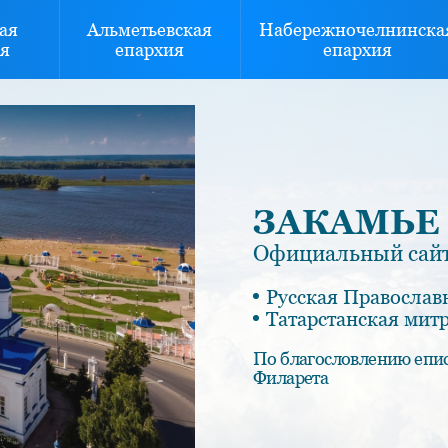
ая
Альметьевская
Набережночелнинска
я
епархия
епархия
ЗАКАМЬЕ
Официальный сайт
Русская Православ
Татарстанская мит
По благословлению епи
Филарета