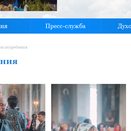
хия
Пресс-служба
Дух
ом погребения
ения