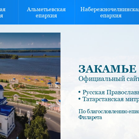
ая
Альметьевская
Набережночелнинска
я
епархия
епархия
ЗАКАМЬЕ
Официальный сайт
Русская Православ
Татарстанская мит
По благословлению епи
Филарета