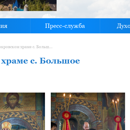
хия
Пресс-служба
Дух
Литургия в Покровском храме с. Большое Афанасово
 храме с. Большое