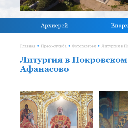
Архиерей
Епар
Главная
Пресс-служба
Фотогалерея
Литургия в Покровском
Афанасово