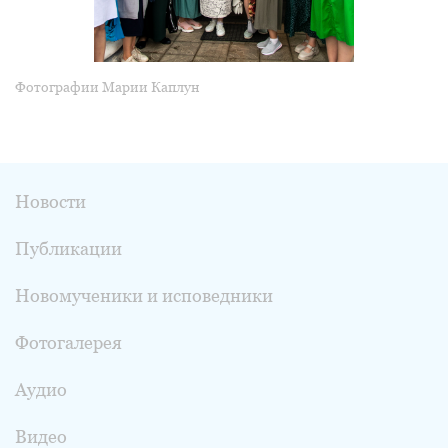
Фотографии Марии Каплун
Новости
Публикации
Новомученики и исповедники
Фотогалерея
Аудио
Видео