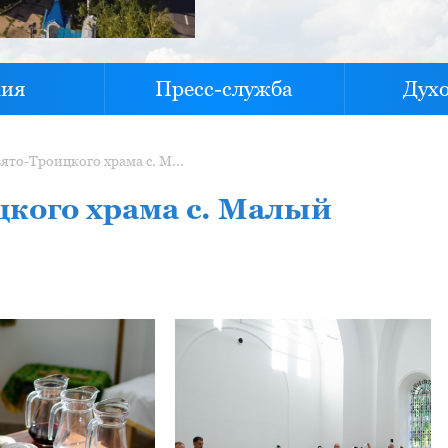
хия
Пресс-служба
Дух
Освящение Свято-Троицкого храма с. Малый Толкиш
кого храма с. Малый