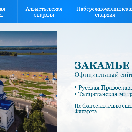
ая
Альметьевская
Набережночелнинска
я
епархия
епархия
ЗАКАМЬЕ
Официальный сайт
Русская Православ
Татарстанская мит
По благословлению епи
Филарета