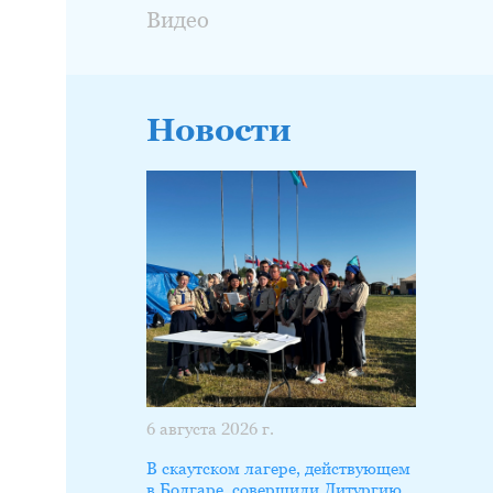
Видео
Новости
6 августа 2026 г.
В скаутском лагере, действующем
в Болгаре, совершили Литургию