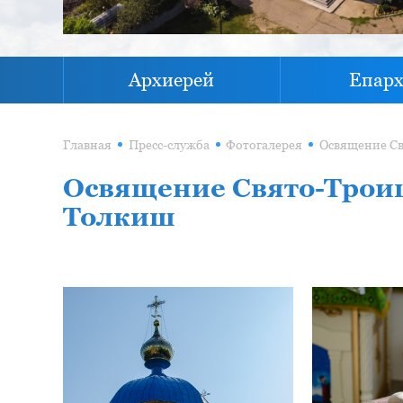
Архиерей
Епар
Главная
Пресс-служба
Фотогалерея
Освящение Свято-Троиц
Толкиш