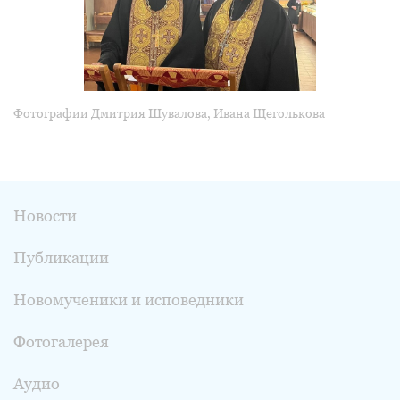
Фотографии Дмитрия Шувалова, Ивана Щеголькова
Новости
Публикации
Новомученики и исповедники
Фотогалерея
Аудио