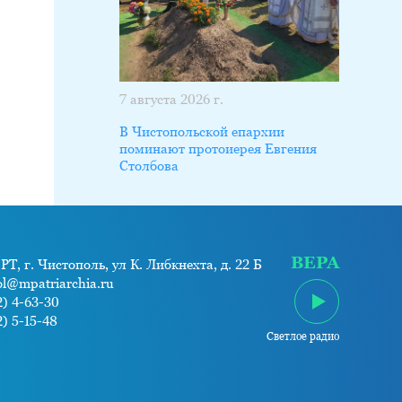
7 августа 2026 г.
В Чистопольской епархии
поминают протоиерея Евгения
Столбова
ВЕРА
РТ, г. Чистополь, ул К. Либкнехта, д. 22 Б
ol@mpatriarchia.ru
) 4-63-30
) 5-15-48
Светлое радио