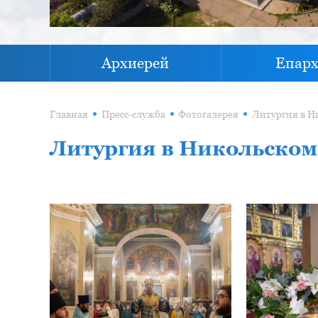
Архиерей
Епар
Главная
Пресс-служба
Фотогалерея
Литургия в Н
Литургия в Никольском 