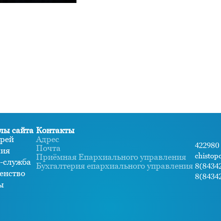
лы сайта
Контакты
рей
Адрес
422980 
Почта
хия
chistop
Приёмная Епархиального управления
-служба
Бухгалтерия епархиального управления
8(84342
енство
8(84342
ы