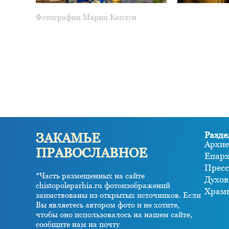
Фотографии Марии Каплун
Разде
ЗАКАМЬЕ
Архие
ПРАВОСЛАВНОЕ
Епар
Пресс
*Часть размещенных на сайте
Духов
chistopoleparhia.ru фотоизображений
Храм
заимствованы из открытых источников. Если
Вы являетесь автором фото и не хотите,
чтобы оно использовалось на нашем сайте,
сообщите нам на почту