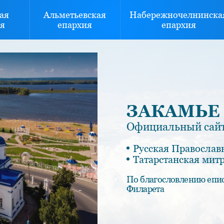
ая
Альметьевская
Набережночелнинска
я
епархия
епархия
ЗАКАМЬЕ
Официальный сайт
Русская Православ
Татарстанская мит
По благословлению епи
Филарета