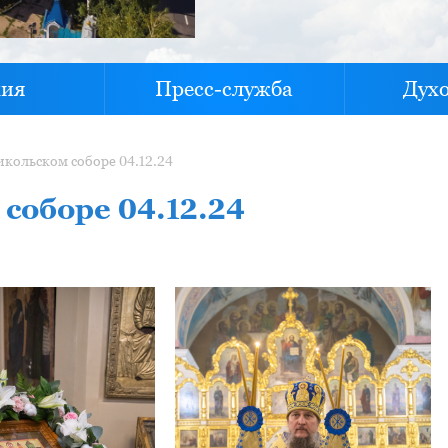
хия
Пресс-служба
Дух
икольском соборе 04.12.24
соборе 04.12.24