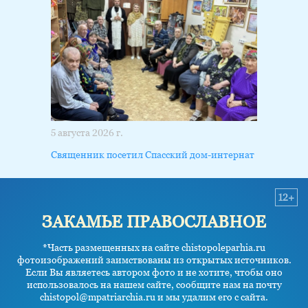
5 августа 2026 г.
Священник посетил Спасский дом-интернат
12+
ЗАКАМЬЕ ПРАВОСЛАВНОЕ
*Часть размещенных на сайте chistopoleparhia.ru
фотоизображений заимствованы из открытых источников.
Если Вы являетесь автором фото и не хотите, чтобы оно
использовалось на нашем сайте, сообщите нам на почту
chistopol@mpatriarchia.ru и мы удалим его с сайта.