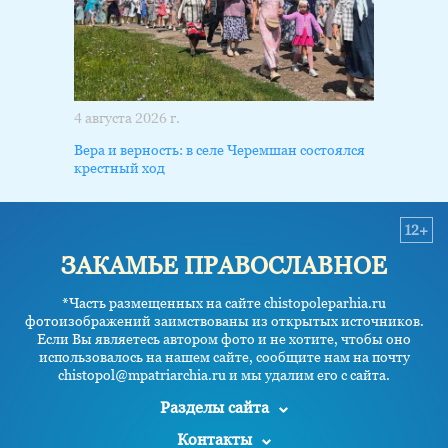
4 августа 2026 г.
Вера и верность: в селе Черемшан состоялся
крестный ход
12+
ЗАКАМЬЕ ПРАВОСЛАВНОЕ
*Часть размещенных на сайте chistopoleparhia.ru
фотоизображений заимствованы из открытых источников.
Если Вы являетесь автором фото и не хотите, чтобы оно
использовалось на нашем сайте, сообщите нам на почту
chistopol@mpatriarchia.ru и мы удалим его с сайта.
Разделы сайта
Контакты