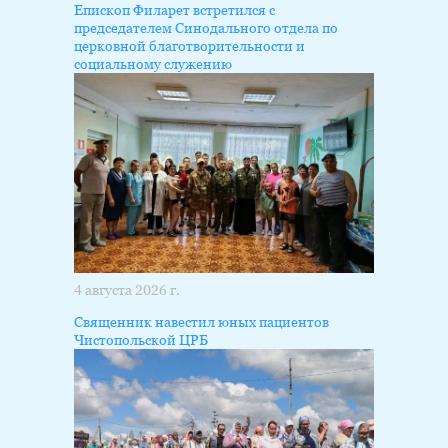
Епископ Филарет встретился с
председателем Синодального отдела по
церковной благотворительности и
социальному служению
4 августа 2026 г.
Священник навестил юных пациентов
Чистопольской ЦРБ