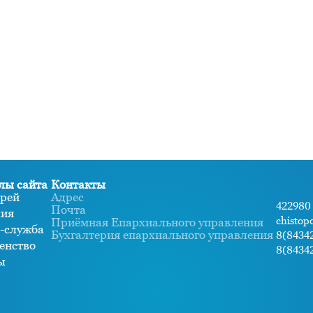
лы сайта
Контакты
рей
Адрес
422980 
Почта
хия
chistop
Приёмная Епархиального управления
-служба
Бухгалтерия епархиального управления
8(84342
енство
8(84342
ы