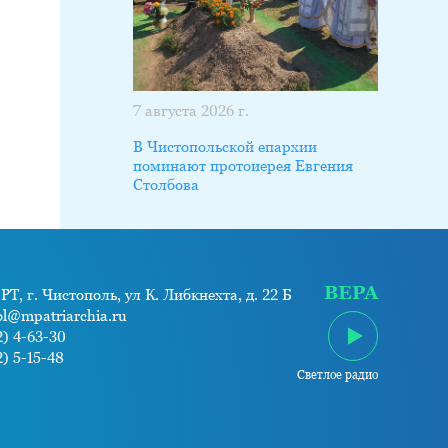
7 августа 2026 г.
В Чистопольской епархии
поминают протоиерея Евгения
Столбова
ВЕРА
РТ, г. Чистополь, ул К. Либкнехта, д. 22 Б
ol@mpatriarchia.ru
) 4-63-30
) 5-15-48
Светлое радио