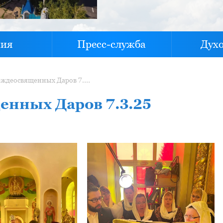
хия
Пресс-служба
Дух
Литургия Преждеосвященных Даров 7.3.25
нных Даров 7.3.25