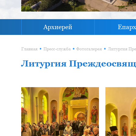
Архиерей
Епар
Главная
Пресс-служба
Фотогалерея
Литургия Преждеосвяще