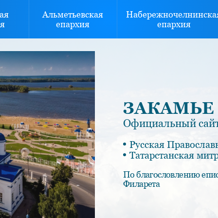
ая
Альметьевская
Набережночелнинска
я
епархия
епархия
ЗАКАМЬЕ
Официальный сайт
Русская Православ
Татарстанская мит
По благословлению епи
Филарета