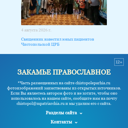
4 августа 2026 г.
Священник навестил юных пациентов
Чистопольской ЦРБ
12+
ЗАКАМЬЕ ПРАВОСЛАВНОЕ
*Часть размещенных на сайте chistopoleparhia.ru
фотоизображений заимствованы из открытых источников.
Если Вы являетесь автором фото и не хотите, чтобы оно
использовалось на нашем сайте, сообщите нам на почту
chistopol@mpatriarchia.ru и мы удалим его с сайта.
Разделы сайта
Контакты