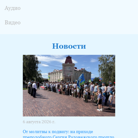
Аудио
Видео
Новости
6 августа 2026 г.
От молитвы к подвигу: на приходе
преподобного Сергия Радонежского прошло