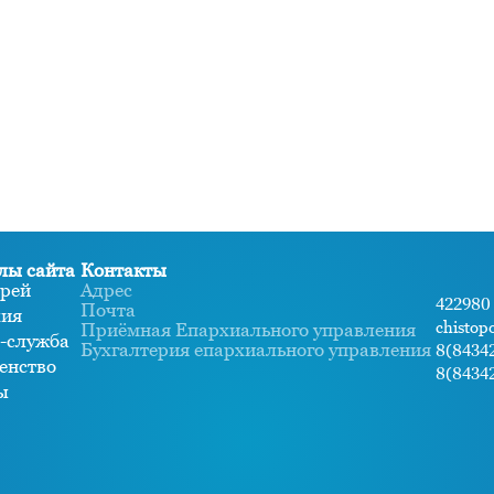
лы сайта
Контакты
рей
Адрес
422980 
Почта
хия
chistop
Приёмная Епархиального управления
-служба
Бухгалтерия епархиального управления
8(84342
енство
8(84342
ы