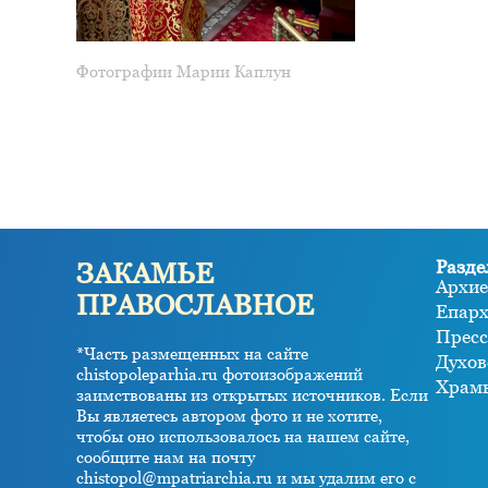
Фотографии Марии Каплун
Разде
ЗАКАМЬЕ
Архие
ПРАВОСЛАВНОЕ
Епар
Пресс
*Часть размещенных на сайте
Духов
chistopoleparhia.ru фотоизображений
Храм
заимствованы из открытых источников. Если
Вы являетесь автором фото и не хотите,
чтобы оно использовалось на нашем сайте,
сообщите нам на почту
chistopol@mpatriarchia.ru и мы удалим его с