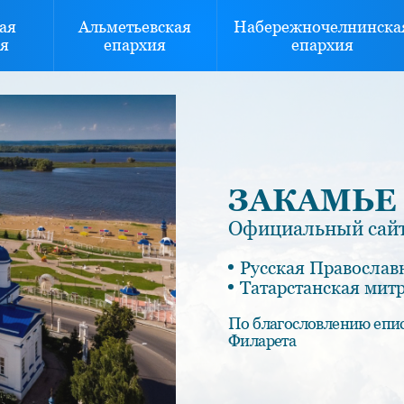
ая
Альметьевская
Набережночелнинска
я
епархия
епархия
ЗАКАМЬЕ
Официальный сайт
Русская Православ
Татарстанская мит
По благословлению епи
Филарета