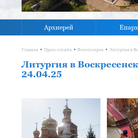
Архиерей
Епар
Главная
Пресс-служба
Фотогалерея
Литургия в Воскресенск
24.04.25