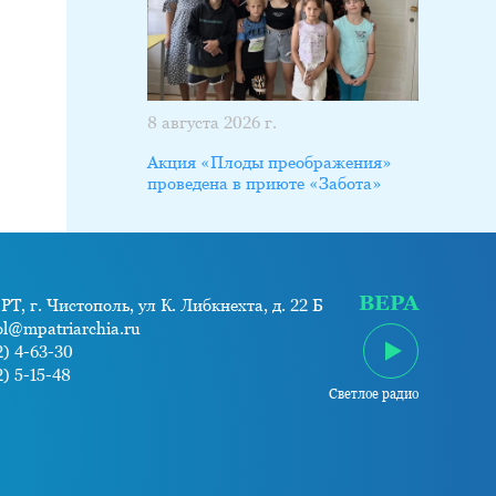
8 августа 2026 г.
Акция «Плоды преображения»
проведена в приюте «Забота»
ВЕРА
РТ, г. Чистополь, ул К. Либкнехта, д. 22 Б
ol@mpatriarchia.ru
) 4-63-30
) 5-15-48
Светлое радио