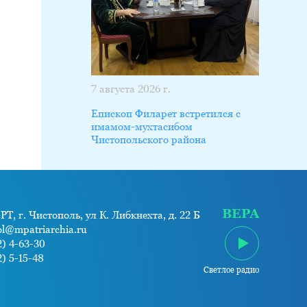
7 августа 2026 г.
Епископ Филарет встретился с
имамом-мухтасибом
Чистопольского района
ВЕРА
РТ, г. Чистополь, ул К. Либкнехта, д. 22 Б
ol@mpatriarchia.ru
) 4-63-30
) 5-15-48
Светлое радио