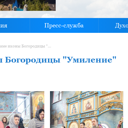
хия
Пресс-служба
Дух
Литургия в храме иконы Богородицы "Умиление" 28.02.26
ы Богородицы "Умиление"