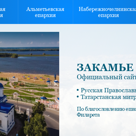
ая
Альметьевская
Набережночелнинска
я
епархия
епархия
ЗАКАМЬЕ
Официальный сайт
Русская Православ
Татарстанская мит
По благословлению епи
Филарета