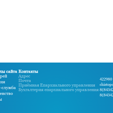
лы сайта
Контакты
рей
Адрес
422980 
Почта
хия
chistop
Приёмная Епархиального управления
-служба
Бухгалтерия епархиального управления
8(84342
енство
8(84342
ы