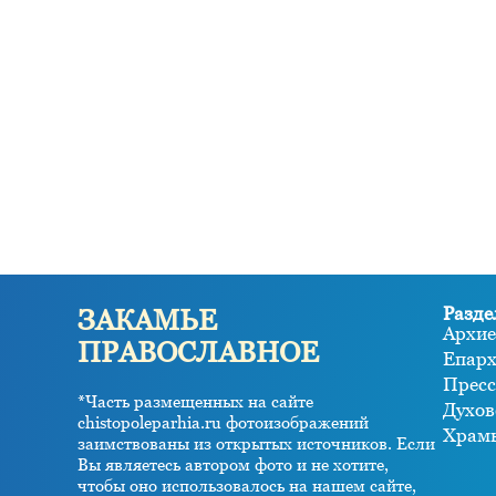
Разде
ЗАКАМЬЕ
Архие
ПРАВОСЛАВНОЕ
Епар
Пресс
*Часть размещенных на сайте
Духов
chistopoleparhia.ru фотоизображений
Храм
заимствованы из открытых источников. Если
Вы являетесь автором фото и не хотите,
чтобы оно использовалось на нашем сайте,