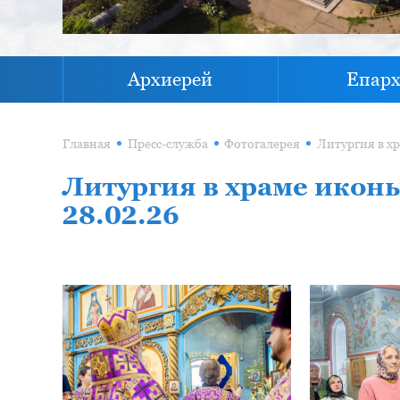
Архиерей
Епар
Главная
Пресс-служба
Фотогалерея
Литургия в храме икон
28.02.26