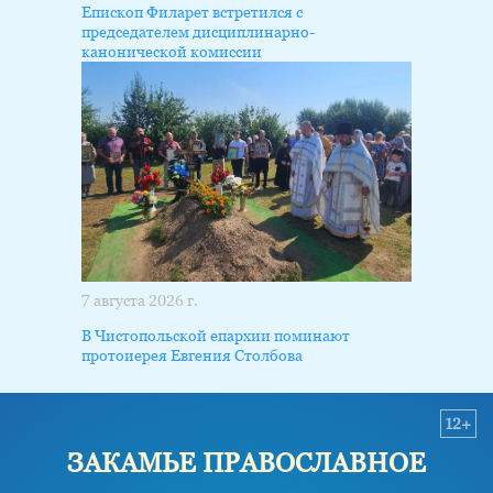
Епископ Филарет встретился с
председателем дисциплинарно-
канонической комиссии
7 августа 2026 г.
В Чистопольской епархии поминают
протоиерея Евгения Столбова
12+
ЗАКАМЬЕ ПРАВОСЛАВНОЕ