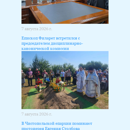
7 августа 2026 г.
Епископ Филарет встретился с
председателем дисциплинарно-
канонической комиссии
7 августа 2026 г.
В Чистопольской епархии поминают
протоиерея Евгения Столбова