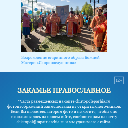
Возрождение старинного образа Божией
Матери «Скоропослушница»
12+
ЗАКАМЬЕ ПРАВОСЛАВНОЕ
*Часть размещенных на сайте chistopoleparhia.ru
фотоизображений заимствованы из открытых источников.
Если Вы являетесь автором фото и не хотите, чтобы оно
использовалось на нашем сайте, сообщите нам на почту
chistopol@mpatriarchia.ru и мы удалим его с сайта.