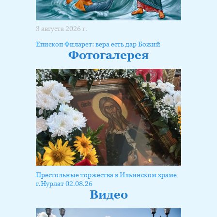
3 августа 2026 г.
Епископ Филарет: вера есть дар Божий
Фотогалерея
Престольные торжества в Ильинском храме
г.Нурлат 02.08.26
Видео