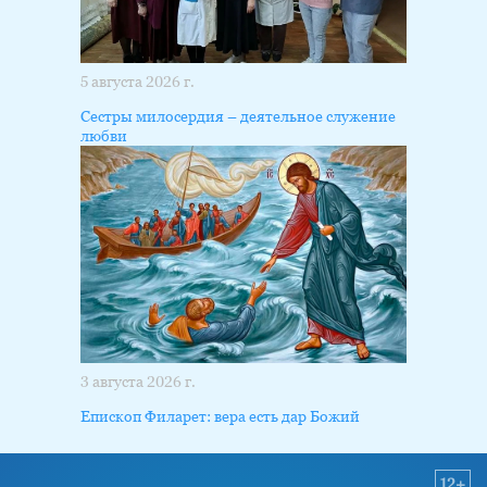
5 августа 2026 г.
Сестры милосердия – деятельное служение
любви
3 августа 2026 г.
Епископ Филарет: вера есть дар Божий
12+