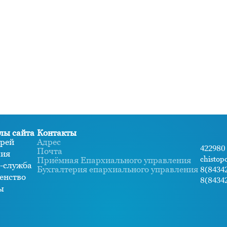
лы сайта
Контакты
рей
Адрес
422980 
Почта
хия
chistop
Приёмная Епархиального управления
-служба
Бухгалтерия епархиального управления
8(84342
енство
8(84342
ы