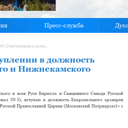
хия
Пресс-служба
Дух
Распоряжение №1 О вступлении в должность епископа Чистопольского и Нижнекамского Пахомия
уплении в должность
го и Нижнекамского
ского и всея Руси Кирилла и Священного Синода Русской
рнал №5), вступаю в должность Епархиального архиерея
Русской Православной Церкви (Московский Патриархат)» с