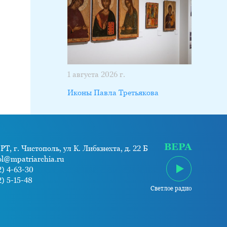
1 августа 2026 г.
Иконы Павла Третьякова
ВЕРА
РТ, г. Чистополь, ул К. Либкнехта, д. 22 Б
ol@mpatriarchia.ru
) 4-63-30
) 5-15-48
Светлое радио