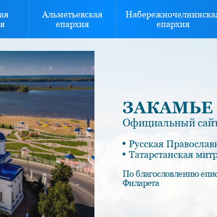
ая
Альметьевская
Набережночелнинска
я
епархия
епархия
ЗАКАМЬЕ
Официальный сайт
Русская Православ
Татарстанская мит
По благословлению епи
Филарета