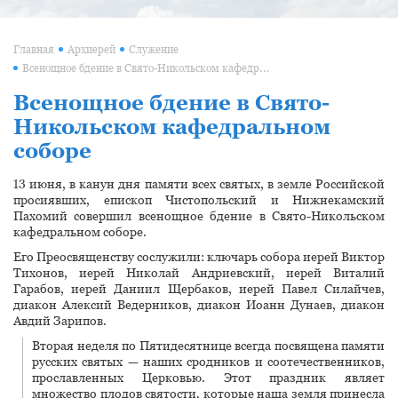
Главная
Архиерей
Служение
Всенощное бдение в Свято-Никольском кафедральном соборе
Всенощное бдение в Свято-
Никольском кафедральном
соборе
13 июня, в канун дня памяти всех святых, в земле Российской
просиявших, епископ Чистопольский и Нижнекамский
Пахомий совершил всенощное бдение в Свято-Никольском
кафедральном соборе.
Его Преосвященству сослужили: ключарь собора иерей Виктор
Тихонов, иерей Николай Андриевский, иерей Виталий
Гарабов, иерей Даниил Щербаков, иерей Павел Силайчев,
диакон Алексий Ведерников, диакон Иоанн Дунаев, диакон
Авдий Зарипов.
Вторая неделя по Пятидесятнице всегда посвящена памяти
русских святых — наших сродников и соотечественников,
прославленных Церковью. Этот праздник являет
множество плодов святости, которые наша земля принесла