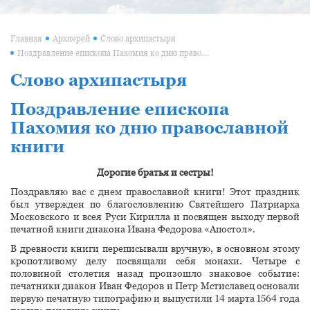
Главная
Архиерей
Слово архипастыря
Поздравление епископа Пахомия ко дню православной книги
Слово архипастыря
Поздравление епископа
Пахомия ко дню православной
книги
Дорогие братья и сестры!
Поздравляю вас с днем православной книги! Этот праздник
был утвержден по благословлению Святейшего Патриарха
Московского и всея Руси Кирилла и посвящен выходу первой
печатной книги диакона Ивана Федорова «Апостол».
В древности книги переписывали вручную, в основном этому
кропотливому делу посвящали себя монахи. Четыре с
половиной столетия назад произошло знаковое событие:
печатники диакон Иван Федоров и Петр Мстиславец основали
первую печатную типографию и выпустили 14 марта 1564 года