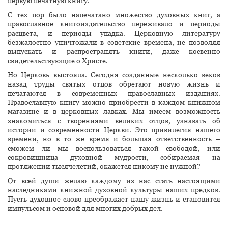
первую печатную книгу.
С тех пор было напечатано множество духовных книг, а
православное книгоиздательство переживало и периоды
расцвета, и периоды упадка. Церковную литературу
безжалостно уничтожали в советские времена, не позволяя
выпускать и распространять книги, даже косвенно
свидетельствующие о Христе.
Но Церковь выстояла. Сегодня созданные несколько веков
назад труды святых отцов обретают новую жизнь и
печатаются в современных православных изданиях.
Православную книгу можно приобрести в каждом книжном
магазине и в церковных лавках. Мы имеем возможность
знакомиться с творениями великих отцов, узнавать об
истории и современности Церкви. Это привилегия нашего
времени, но в то же время и большая ответственность –
сможем ли мы воспользоваться такой свободой, или
сокровищница духовной мудрости, собираемая на
протяжении тысячелетий, окажется никому не нужной?
От всей души желаю каждому из нас стать настоящими
наследниками книжной духовной культуры наших предков.
Пусть духовное слово преображает нашу жизнь и становится
импульсом и основой для многих добрых дел.