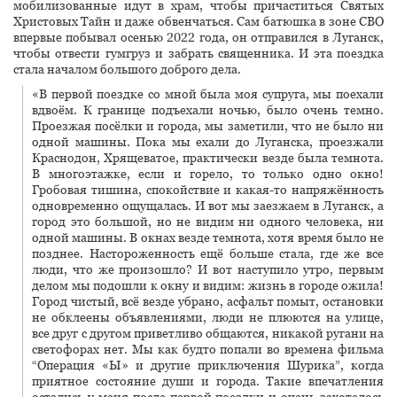
мобилизованные идут в храм, чтобы причаститься Святых
Христовых Тайн и даже обвенчаться. Сам батюшка в зоне СВО
впервые побывал осенью 2022 года, он отправился в Луганск,
чтобы отвести гумгруз и забрать священника. И эта поездка
стала началом большого доброго дела.
«В первой поездке со мной была моя супруга, мы поехали
вдвоём. К границе подъехали ночью, было очень темно.
Проезжая посёлки и города, мы заметили, что не было ни
одной машины. Пока мы ехали до Луганска, проезжали
Краснодон, Хрящеватое, практически везде была темнота.
В многоэтажке, если и горело, то только одно окно!
Гробовая тишина, спокойствие и какая-то напряжённость
одновременно ощущалась. И вот мы заезжаем в Луганск, а
город это большой, но не видим ни одного человека, ни
одной машины. В окнах везде темнота, хотя время было не
позднее. Настороженность ещё больше стала, где же все
люди, что же произошло? И вот наступило утро, первым
делом мы подошли к окну и видим: жизнь в городе ожила!
Город чистый, всё везде убрано, асфальт помыт, остановки
не обклеены объявлениями, люди не плюются на улице,
все друг с другом приветливо общаются, никакой ругани на
светофорах нет. Мы как будто попали во времена фильма
“Операция «Ы» и другие приключения Шурика”, когда
приятное состояние души и города. Такие впечатления
остались у меня после первой поездки и очень захотелось