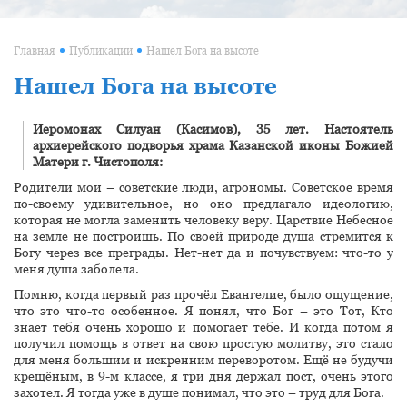
Главная
Публикации
Нашел Бога на высоте
Нашел Бога на высоте
Иеромонах Силуан (Касимов), 35 лет. Настоятель
архиерейского подворья храма Казанской иконы Божией
Матери г. Чистополя:
Родители мои – советские люди, агрономы. Советское время
по-своему удивительное, но оно предлагало идеологию,
которая не могла заменить человеку веру. Царствие Небесное
на земле не построишь. По своей природе душа стремится к
Богу через все преграды. Нет-нет да и почувствуем: что-то у
меня душа заболела.
Помню, когда первый раз прочёл Евангелие, было ощущение,
что это что-то особенное. Я понял, что Бог – это Тот, Кто
знает тебя очень хорошо и помогает тебе. И когда потом я
получил помощь в ответ на свою простую молитву, это стало
для меня большим и искренним переворотом. Ещё не будучи
крещёным, в 9-м классе, я три дня держал пост, очень этого
захотел. Я тогда уже в душе понимал, что это – труд для Бога.