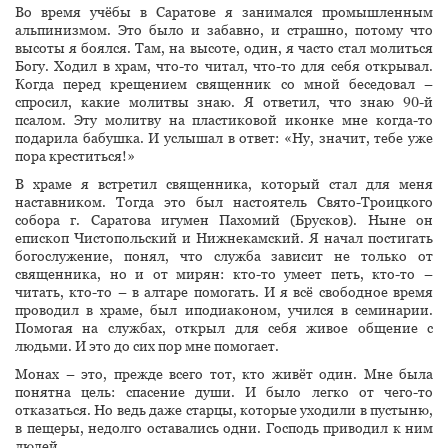
Во время учёбы в Саратове я занимался промышленным
альпинизмом. Это было и забавно, и страшно, потому что
высоты я боялся. Там, на высоте, один, я часто стал молиться
Богу. Ходил в храм, что-то читал, что-то для себя открывал.
Когда перед крещением священник со мной беседовал –
спросил, какие молитвы знаю. Я ответил, что знаю 90-й
псалом. Эту молитву на пластиковой иконке мне когда-то
подарила бабушка. И услышал в ответ: «Ну, значит, тебе уже
пора креститься!»
В храме я встретил священника, который стал для меня
наставником. Тогда это был настоятель Свято-Троицкого
собора г. Саратова игумен Пахомий (Брусков). Ныне он
епископ Чистопольский и Нижнекамский. Я начал постигать
богослужение, понял, что служба зависит не только от
священника, но и от мирян: кто-то умеет петь, кто-то –
читать, кто-то – в алтаре помогать. И я всё свободное время
проводил в храме, был иподиаконом, учился в семинарии.
Помогая на службах, открыл для себя живое общение с
людьми. И это до сих пор мне помогает.
Монах – это, прежде всего тот, кто живёт один. Мне была
понятна цель: спасение души. И было легко от чего-то
отказаться. Но ведь даже старцы, которые уходили в пустыню,
в пещеры, недолго оставались одни. Господь приводил к ним
людей.