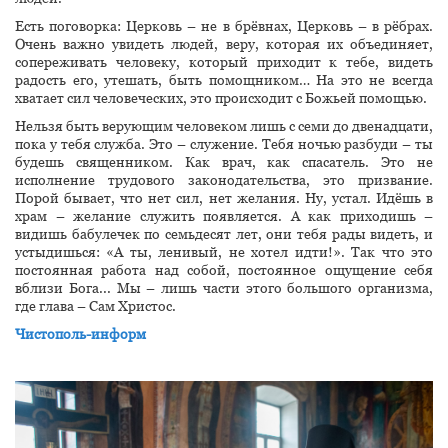
Есть поговорка: Церковь – не в брёвнах, Церковь – в рёбрах.
Очень важно увидеть людей, веру, которая их объединяет,
сопереживать человеку, который приходит к тебе, видеть
радость его, утешать, быть помощником… На это не всегда
хватает сил человеческих, это происходит с Божьей помощью.
Нельзя быть верующим человеком лишь с семи до двенадцати,
пока у тебя служба. Это – служение. Тебя ночью разбуди – ты
будешь священником. Как врач, как спасатель. Это не
исполнение трудового законодательства, это призвание.
Порой бывает, что нет сил, нет желания. Ну, устал. Идёшь в
храм – желание служить появляется. А как приходишь –
видишь бабулечек по семьдесят лет, они тебя рады видеть, и
устыдишься: «А ты, ленивый, не хотел идти!». Так что это
постоянная работа над собой, постоянное ощущение себя
вблизи Бога... Мы – лишь части этого большого организма,
где глава – Сам Христос.
Чистополь-информ