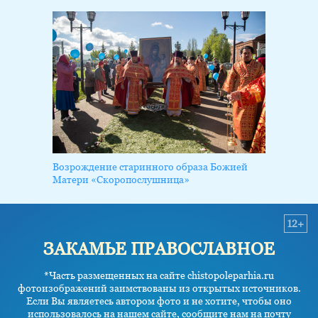
Возрождение старинного образа Божией
Матери «Скоропослушница»
12+
ЗАКАМЬЕ ПРАВОСЛАВНОЕ
*Часть размещенных на сайте chistopoleparhia.ru
фотоизображений заимствованы из открытых источников.
Если Вы являетесь автором фото и не хотите, чтобы оно
использовалось на нашем сайте, сообщите нам на почту