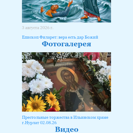
3 августа 2026 г.
Епископ Филарет: вера есть дар Божий
Фотогалерея
Престольные торжества в Ильинском храме
г.Нурлат 02.08.26
Видео