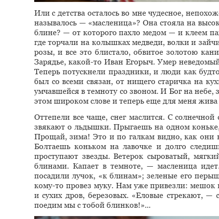
Или с детства осталось во мне чудесное, непохоже
называлось — «масленица»? Она стояла на высок
блине? — от которого пахло медом — и клеем па
где торчали на колышках медведи, волки и зай
розы, и все это блистало, обвитое золотою кан
Зарядье, какой-то Иван Егорыч. Умер неведомы
Теперь потускнели праздники, и люди как будто
был со всеми связан, от нищего старичка на ку
умчавшейся в темноту со звоном. И Бог на небе, з
этом широком слове и теперь еще для меня жива 
Оттепели все чаще, снег маслится. С солнечной
звякают о льдышки. Прыгаешь на одном коньке, 
Прощай, зима! Это и по галкам видно, как они 
Болтаешь коньком на лавочке и долго следишь
проступают звезды. Ветерок сыроватый, мягки
блинами. Капает в темноте, — масленица идет
посадили лучок, «к блинам»; зеленые его перы
кому-то провез муку. Нам уже привезли: мешок
и сухих дров, березовых. «Еловые стрекают, — 
поедим мы с тобой блинков!»...