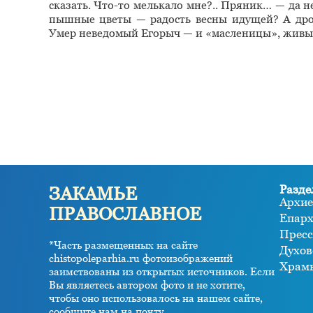
сказать. Что-то мелькало мне?.. Пряник… — да не
пышные цветы — радость весны идущей? А дрож
Умер неведомый Егорыч — и «масленицы», живые,
Разде
ЗАКАМЬЕ
Архие
ПРАВОСЛАВНОЕ
Епар
Пресс
*Часть размещенных на сайте
Духов
chistopoleparhia.ru фотоизображений
Храм
заимствованы из открытых источников. Если
Вы являетесь автором фото и не хотите,
чтобы оно использовалось на нашем сайте,
сообщите нам на почту