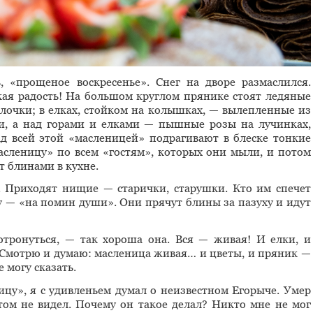
, «прощеное воскресенье». Снег на дворе размаслился.
кая радость! На большом круглом прянике стоят ледяные
лочки; в елках, стойком на колышках, — вылепленные из
и, а над горами и елками — пышные розы на лучинках,
д всей этой «масленицей» подрагивают в блеске тонкие
сленицу» по всем «гостям», которых они мыли, и потом
т блинами в кухне.
. Приходят нищие — старички, старушки. Кто им спечет
 — «на помин души». Они прячут блины за пазуху и идут
тронуться, — так хороша она. Вся — живая! И елки, и
. Смотрю и думаю: масленица живая… и цветы, и пряник —
е могу сказать.
цу», я с удивленьем думал о неизвестном Егорыче. Умер
ом не видел. Почему он такое делал? Никто мне не мог