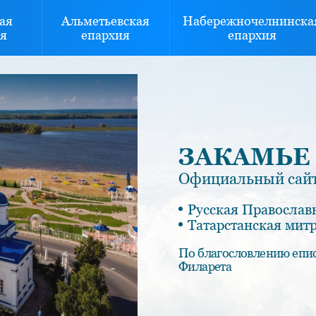
ая
Альметьевская
Набережночелнинска
я
епархия
епархия
ЗАКАМЬЕ
Официальный сайт
Русская Православ
Татарстанская мит
По благословлению епи
Филарета