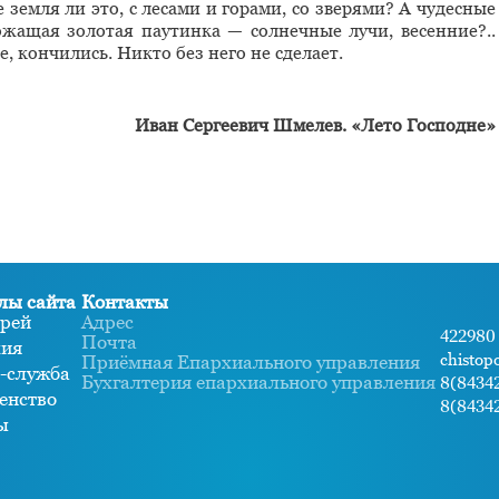
 земля ли это, с лесами и горами, со зверями? А чудесные
ащая золотая паутинка — солнечные лучи, весенние?..
 кончились. Никто без него не сделает.
Иван Сергеевич Шмелев. «Лето Господне»
лы сайта
Контакты
рей
Адрес
422980 
Почта
хия
chistop
Приёмная Епархиального управления
-служба
Бухгалтерия епархиального управления
8(84342
енство
8(84342
ы