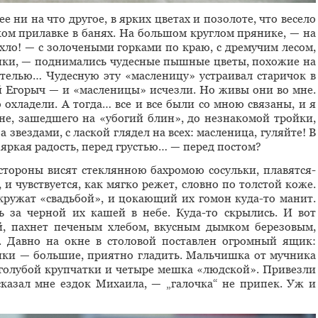
е ни на что другое, в ярких цветах и позолоте, что весело
ом прилавке в банях. На большом круглом прянике, — на
хло! — с золочеными горками по краю, с дремучим лесом,
чики, — поднимались чудесные пышные цветы, похожие на
ителью… Чудесную эту «масленицу» устраивал старичок в
й Егорыч — и «масленицы» исчезли. Но живы они во мне.
 охладели. А тогда… все и все были со мною связаны, и я
хне, зашедшего на «убогий блин», до незнакомой тройки,
а звездами, с лаской глядел на всех: масленица, гуляйте! В
яркая радость, перед грустью… — перед постом?
 стороны висят стеклянною бахромою сосульки, плавятся-
и чувствуется, как мягко режет, словно по толстой коже.
кружат «свадьбой», и цокающий их гомон куда-то манит.
 за черной их кашей в небе. Куда-то скрылись. И вот
й, пахнет печеным хлебом, вкусным дымком березовым,
. Давно на окне в столовой поставлен огромный ящик:
шки — большие, приятно гладить. Мальчишка от мучника
 голубой крупчатки и четыре мешка «людской». Привезли
сказал мне ездок Михаила, — „галочка“ не припек. Уж и