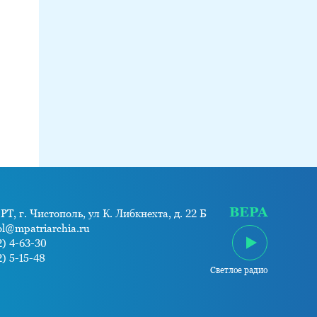
ВЕРА
РТ, г. Чистополь, ул К. Либкнехта, д. 22 Б
ol@mpatriarchia.ru
) 4-63-30
) 5-15-48
Светлое радио