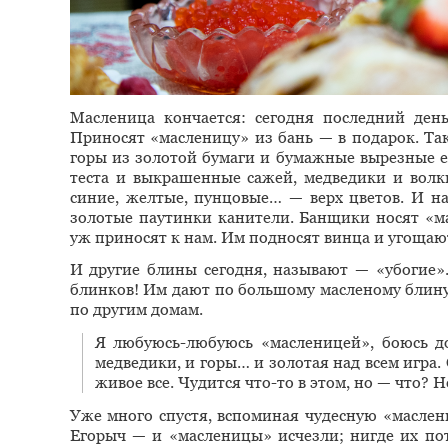
Масленица кончается: сегодня последний день
Приносят «масленицу» из бань — в подарок. Та
горы из золотой бумаги и бумажные вырезные е
теста и выкрашенные сажей, медведики и волк
синие, желтые, пунцовые… — верх цветов. И на
золотые паутинки канители. Банщики носят «ма
уж приносят к нам. Им подносят винца и угощаю
И другие блины сегодня, называют — «убогие»
блинков! Им дают по большому масленому блину
по другим домам.
Я любуюсь-любуюсь «масленицей», боюсь до
медведики, и горы… и золотая над всем игра
живое все. Чудится что-то в этом, но — что? Н
Уже много спустя, вспоминая чудесную «маслени
Егорыч — и «масленицы» исчезли; нигде их пот