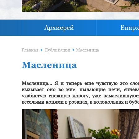
Архиерей
Епар
Главная
Публикации
Масленица
Масленица
Масленица… Я и теперь еще чувствую это слово
вызывает оно во мне; пылающие печи, синева
ухабистую снежную дорогу, уже замаслившуюс
веселыми конями в розанах, в колокольцах и буб