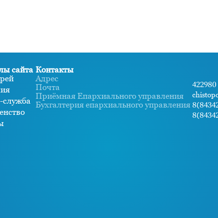
лы сайта
Контакты
рей
Адрес
422980 
Почта
хия
chistop
Приёмная Епархиального управления
-служба
Бухгалтерия епархиального управления
8(84342
енство
8(84342
ы