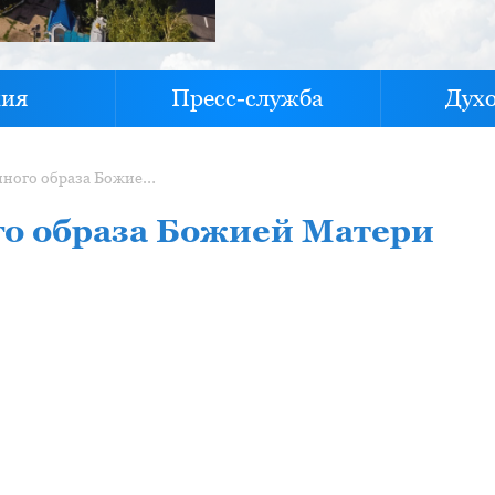
хия
Пресс-служба
Дух
Возрождение старинного образа Божией Матери «Скоропослушница»
о образа Божией Матери