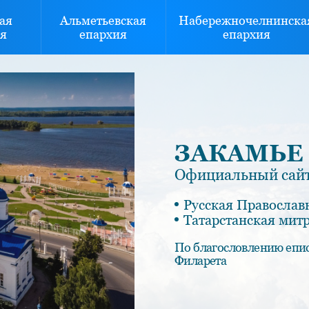
ая
Альметьевская
Набережночелнинска
я
епархия
епархия
ЗАКАМЬЕ
Официальный сайт
Русская Православ
Татарстанская мит
По благословлению епи
Филарета