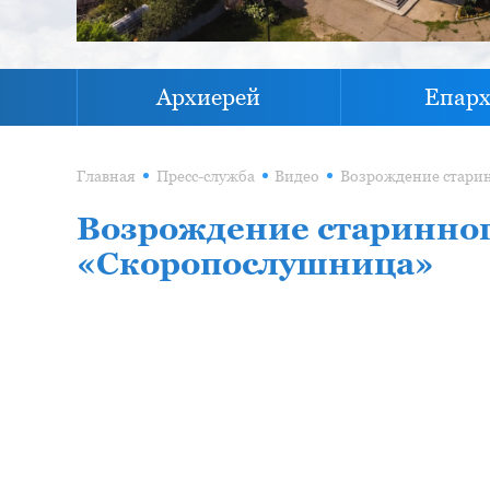
Архиерей
Епар
Главная
Пресс-служба
Видео
Возрождение старинног
«Скоропослушница»