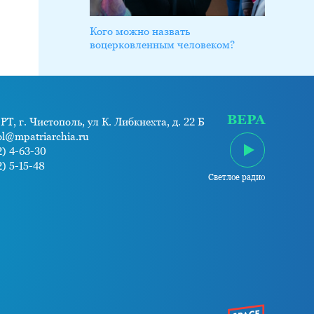
Кого можно назвать
воцерковленным человеком?
ВЕРА
РТ, г. Чистополь, ул К. Либкнехта, д. 22 Б
ol@mpatriarchia.ru
) 4-63-30
) 5-15-48
Светлое радио