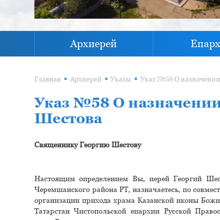
Архиерей
Епар
Главная
Архиерей
Указы
Указ №58 О назначении
Шестова
Священнику Георгию Шестову
Настоящим определением Вы, иерей Георгий Шес
Черемшанского района РТ, назначаетесь, по совмес
организации прихода храма Казанской иконы Божи
Татарстан Чистопольской епархии Русской Право