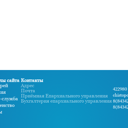
лы сайта
Контакты
рей
Адрес
422980 
Почта
хия
chistop
Приёмная Епархиального управления
-служба
Бухгалтерия епархиального управления
8(84342
енство
8(84342
ы