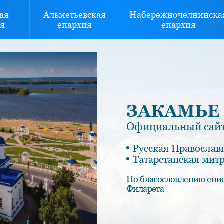
ая
Альметьевская
Набережночелнинска
я
епархия
епархия
ЗАКАМЬЕ
Официальный сайт
Русская Православ
Татарстанская мит
По благословлению епи
Филарета