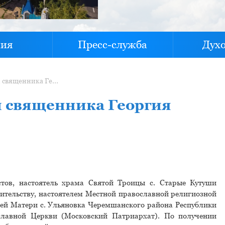
хия
Пресс-служба
Дух
Указ №58 О назначении священника Георгия Шестова
 священника Георгия
тов, настоятель храма Святой Троицы с. Старые Кутуши
тительству, настоятелем Местной православной религиозной
ей Матери с. Ульяновка Черемшанского района Республики
славной Церкви (Московский Патриархат). По получении