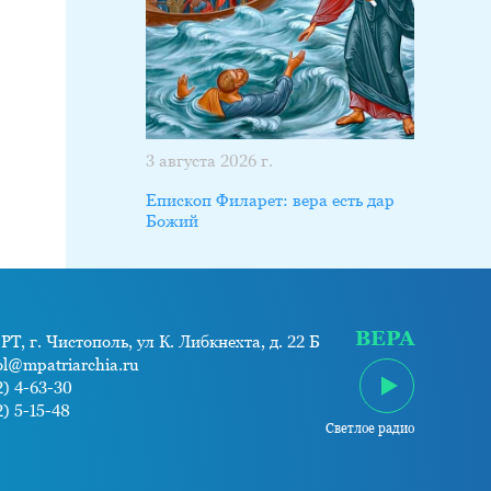
3 августа 2026 г.
Епископ Филарет: вера есть дар
Божий
ВЕРА
РТ, г. Чистополь, ул К. Либкнехта, д. 22 Б
ol@mpatriarchia.ru
) 4-63-30
) 5-15-48
Светлое радио