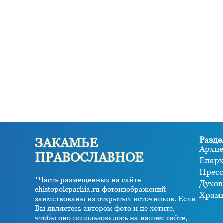
Разде
ЗАКАМЬЕ
Архие
ПРАВОСЛАВНОЕ
Епар
Пресс
*Часть размещенных на сайте
Духов
chistopoleparhia.ru фотоизображений
Храм
заимствованы из открытых источников. Если
Вы являетесь автором фото и не хотите,
чтобы оно использовалось на нашем сайте,